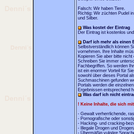
Falsch: Wir haben Tiere.
Richtig: Wir züchten Pudel i
und Silber.
Was kostet der Eintrag
Der Eintrag ist kostenlos und
Darf ich mehr als einen 
Selbstverständlich können S
vornehmen. Ihre Inhalte mü
Kopieren Sie aber bitte nicht
Schreiben Sie immer untersc
Fachbegriffen. So werden Ih
ist ein enormer Vorteil für S
sowohl über dieses Portal al
Suchmaschinen gefunden wer
Portals werden die einzelne
Ergebnissen entsprechend ho
Was darf ich nicht eintr
! Keine Inhalte, die sich m
- Gewalt verherrlichende, ra
- Pornografische oder sonstig
- Hacking- und cracking-bez
- Illegale Drogen und Droge
- Übermäßig vulgäre Sprach