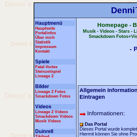
Denni
Hauptmenü
Homepage - B
Hauptseite
Musik - Videos - Stars - 
Portalinfos
Smackdown Fotos+Video
Über mich
Statistik
Impressum
- 
Kontakt
Spiele
Fatal-Vortex
Steinzeitspiel
Lineage 2
Bilder
Allgemein Information
Lineage 2 Fotos
Eintragen
Smackdown Fotos
Videos
Lineage 2 Videos
Informationen:
Smackdown Videos
Musik Videos
Das Portal
Dieses Portal wurde komple
Duinrell
Hiermit können Sie ohne Pro
Tikibad