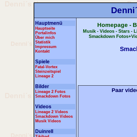
Denni
Hauptmenü
Homepage - B
Hauptseite
Musik - Videos - Stars - 
Portalinfos
Smackdown Fotos+Video
Über mich
Statistik
Impressum
Smac
Kontakt
Spiele
Fatal-Vortex
Steinzeitspiel
Lineage 2
Bilder
Paar vid
Lineage 2 Fotos
Smackdown Fotos
Videos
Lineage 2 Videos
Smackdown Videos
Musik Videos
Duinrell
Tikibad